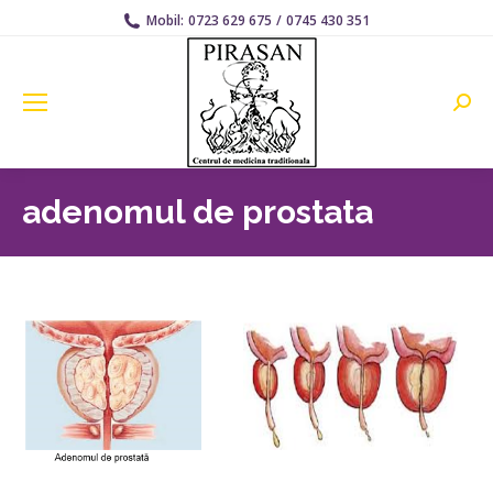
Mobil:
0723 629 675
/
0745 430 351
Searc
adenomul de prostata