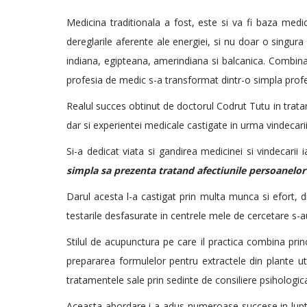
Medicina traditionala a fost, este si va fi baza medic
dereglarile aferente ale energiei, si nu doar o singur
indiana, egipteana, amerindiana si balcanica. Combinar
profesia de medic s-a transformat dintr-o simpla prof
Realul succes obtinut de doctorul Codrut Tutu in trata
dar si experientei medicale castigate in urma vindecari
Si-a dedicat viata si gandirea medicinei si vindecarii 
simpla sa prezenta tratand afectiunile persoanelor 
Darul acesta l-a castigat prin multa munca si efort, d
testarile desfasurate in centrele mele de cercetare s-
Stilul de acupunctura pe care il practica combina prin
prepararea formulelor pentru extractele din plante u
tratamentele sale prin sedinte de consiliere psihologica
Aceasta abordare i-a adus numeroase succese in lupta 