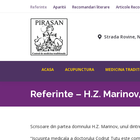
Referinte
Aparitii
Recomandari literare
Articole Rec
ACASA
ACUPUNCTURA
MEDICINA TR
Strada Rovine, N
ACASA
ACUPUNCTURA
MEDICINA TRADIT
Referinte – H.Z. Marinov
Scrisoare din partea domnului H.Z. Marinov, unul dintre
“Iscusinta medicala a doctorului Codrut Tutu este comp