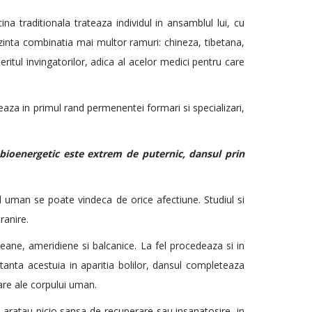
na traditionala trateaza individul in ansamblul lui, cu
ezinta combinatia mai multor ramuri: chineza, tibetana,
itul invingatorilor, adica al acelor medici pentru care
aza in primul rand permenentei formari si specializari,
ioenergetic este extrem de puternic, dansul prin
ul uman se poate vindeca de orice afectiune. Studiul si
ranire.
teane, ameridiene si balcanice. La fel procedeaza si in
anta acestuia in aparitia bolilor, dansul completeaza
care ale corpului uman.
 aratau nicio sansa de recuperare sau insanatosire, in