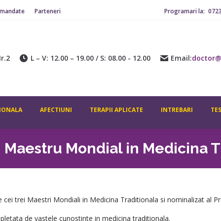
omandate
Parteneri
Programari la:
072
ADITIONALA
AFECTIUNI
TERAPII APLICATE
INTREBARI
CONTACT
r.2
L – V: 12.00 – 19.00 / S: 08.00 - 12.00
Email:
doctor@
IONALA
AFECTIUNI
TERAPII APLICATE
INTREBARI
TE
, Maestru Mondial in Medicina T
 cei trei Maestri Mondiali in Medicina Traditionala si nominalizat al 
letata de vastele cunostinte in medicina traditionala.