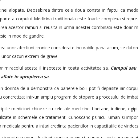
inei alopate. Deosebirea dintre cele doua consta in faptul ca medici
a parte a corpului. Medicina traditionala este foarte complexa si repr
ea acestor ramuri si reusita in urma acestei combinatii este doar mer
esie in mod de gandire.
rea unor afectiuni cronice considerate incurabile pana acum, se datore
i unor cazuri extrem de grave.
iar miracolul acesta il insoteste in toata activitatea sa.
Campul sau b
aflate in apropierea sa.
in dorinta de a demonstra ca barierele bolii pot fi depasite iar corp
au concretizat intr-un amplu program de stopare a procesului de imbat
cipiile medicinei chineze cu cele ale medicinei tibetane, indiene, egip
tilizate in schemele de tratament. Cunoscand psihicul uman si import
 medicala pentru a intari credinta pacientilor in capacitatile de vinde
impotriva unor afectiuni cronice grave si a unor cazuri care nu mai