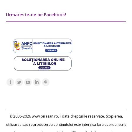
Urmareste-ne pe Facebook!
Find us on:
Facebook
Twitter
YouTube
Linkedin
Pinterest
page
page
page
page
page
opens
opens
opens
opens
opens
in
in
in
in
in
new
new
new
new
new
© 2006-2026 www.pirasan.ro. Toate drepturile rezervate. (copierea,
window
window
window
window
window
utilizarea sau reproducerea continutului este interzisa fara acordul scris