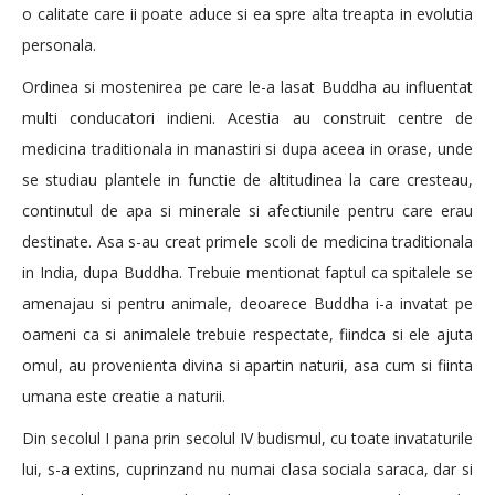
o calitate care ii poate aduce si ea spre alta treapta in evolutia
personala.
Ordinea si mostenirea pe care le-a lasat Buddha au influentat
multi conducatori indieni. Acestia au construit centre de
medicina traditionala in manastiri si dupa aceea in orase, unde
se studiau plantele in functie de altitudinea la care cresteau,
continutul de apa si minerale si afectiunile pentru care erau
destinate. Asa s-au creat primele scoli de medicina traditionala
in India, dupa Buddha. Trebuie mentionat faptul ca spitalele se
amenajau si pentru animale, deoarece Buddha i-a invatat pe
oameni ca si animalele trebuie respectate, fiindca si ele ajuta
omul, au provenienta divina si apartin naturii, asa cum si fiinta
umana este creatie a naturii.
Din secolul I pana prin secolul IV budismul, cu toate invataturile
lui, s-a extins, cuprinzand nu numai clasa sociala saraca, dar si