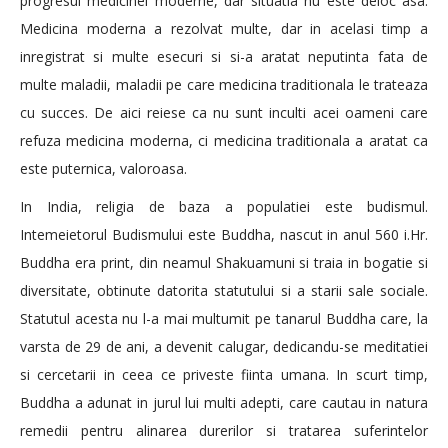
progresul medicinei moderne, dar situatia nu este deloc asa.
Medicina moderna a rezolvat multe, dar in acelasi timp a
inregistrat si multe esecuri si si-a aratat neputinta fata de
multe maladii, maladii pe care medicina traditionala le trateaza
cu succes. De aici reiese ca nu sunt inculti acei oameni care
refuza medicina moderna, ci medicina traditionala a aratat ca
este puternica, valoroasa.
In India, religia de baza a populatiei este budismul.
Intemeietorul Budismului este Buddha, nascut in anul 560 i.Hr.
Buddha era print, din neamul Shakuamuni si traia in bogatie si
diversitate, obtinute datorita statutului si a starii sale sociale.
Statutul acesta nu l-a mai multumit pe tanarul Buddha care, la
varsta de 29 de ani, a devenit calugar, dedicandu-se meditatiei
si cercetarii in ceea ce priveste fiinta umana. In scurt timp,
Buddha a adunat in jurul lui multi adepti, care cautau in natura
remedii pentru alinarea durerilor si tratarea suferintelor