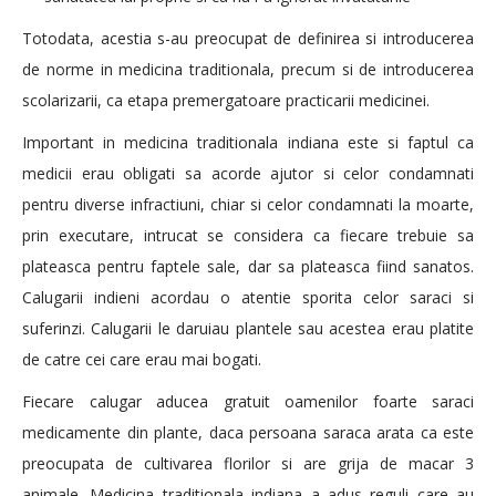
Totodata, acestia s-au preocupat de definirea si introducerea
de norme in medicina traditionala, precum si de introducerea
scolarizarii, ca etapa premergatoare practicarii medicinei.
Important in medicina traditionala indiana este si faptul ca
medicii erau obligati sa acorde ajutor si celor condamnati
pentru diverse infractiuni, chiar si celor condamnati la moarte,
prin executare, intrucat se considera ca fiecare trebuie sa
plateasca pentru faptele sale, dar sa plateasca fiind sanatos.
Calugarii indieni acordau o atentie sporita celor saraci si
suferinzi. Calugarii le daruiau plantele sau acestea erau platite
de catre cei care erau mai bogati.
Fiecare calugar aducea gratuit oamenilor foarte saraci
medicamente din plante, daca persoana saraca arata ca este
preocupata de cultivarea florilor si are grija de macar 3
animale. Medicina traditionala indiana a adus reguli care au