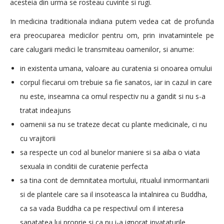
acesteia din urma se rosteau cuvinte si rugi.
In medicina traditionala indiana putem vedea cat de profunda
era preocuparea medicilor pentru om, prin invatamintele pe
care calugarii medici le transmiteau oamenilor, si anume:
in existenta umana, valoare au curatenia si onoarea omului
corpul fiecarui om trebuie sa fie sanatos, iar in cazul in care
nu este, inseamna ca omul respectiv nu a gandit si nu s-a
tratat indeajuns
oamenii sa nu se trateze decat cu plante medicinale, ci nu
cu vrajitorii
sa respecte un cod al bunelor maniere si sa aiba o viata
sexuala in conditii de curatenie perfecta
sa tina cont de demnitatea mortului, ritualul inmormantarii
si de plantele care sa il insoteasca la intalnirea cu Buddha,
ca sa vada Buddha ca pe respectivul om il interesa
sanatatea lui proprie si ca nu i-a ignorat invataturile