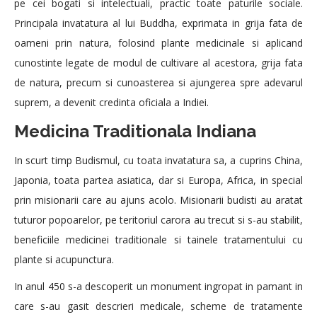
pe cei bogati si intelectuali, practic toate paturile sociale.
Principala invatatura al lui Buddha, exprimata in grija fata de
oameni prin natura, folosind plante medicinale si aplicand
cunostinte legate de modul de cultivare al acestora, grija fata
de natura, precum si cunoasterea si ajungerea spre adevarul
suprem, a devenit credinta oficiala a Indiei.
Medicina Traditionala Indiana
In scurt timp Budismul, cu toata invatatura sa, a cuprins China,
Japonia, toata partea asiatica, dar si Europa, Africa, in special
prin misionarii care au ajuns acolo. Misionarii budisti au aratat
tuturor popoarelor, pe teritoriul carora au trecut si s-au stabilit,
beneficiile medicinei traditionale si tainele tratamentului cu
plante si acupunctura.
In anul 450 s-a descoperit un monument ingropat in pamant in
care s-au gasit descrieri medicale, scheme de tratamente