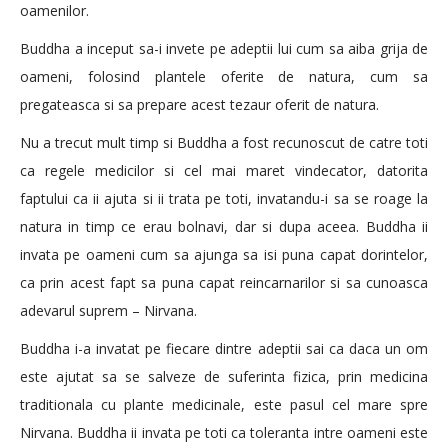
oamenilor.
Buddha a inceput sa-i invete pe adeptii lui cum sa aiba grija de
oameni, folosind plantele oferite de natura, cum sa
pregateasca si sa prepare acest tezaur oferit de natura.
Nu a trecut mult timp si Buddha a fost recunoscut de catre toti
ca regele medicilor si cel mai maret vindecator, datorita
faptului ca ii ajuta si ii trata pe toti, invatandu-i sa se roage la
natura in timp ce erau bolnavi, dar si dupa aceea. Buddha ii
invata pe oameni cum sa ajunga sa isi puna capat dorintelor,
ca prin acest fapt sa puna capat reincarnarilor si sa cunoasca
adevarul suprem – Nirvana.
Buddha i-a invatat pe fiecare dintre adeptii sai ca daca un om
este ajutat sa se salveze de suferinta fizica, prin medicina
traditionala cu plante medicinale, este pasul cel mare spre
Nirvana. Buddha ii invata pe toti ca toleranta intre oameni este