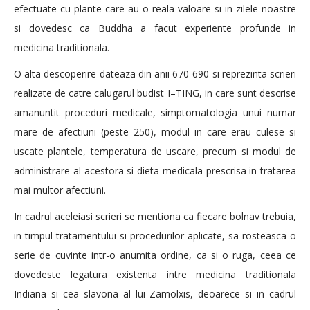
efectuate cu plante care au o reala valoare si in zilele noastre
si dovedesc ca Buddha a facut experiente profunde in
medicina traditionala.
O alta descoperire dateaza din anii 670-690 si reprezinta scrieri
realizate de catre calugarul budist I–TING, in care sunt descrise
amanuntit proceduri medicale, simptomatologia unui numar
mare de afectiuni (peste 250), modul in care erau culese si
uscate plantele, temperatura de uscare, precum si modul de
administrare al acestora si dieta medicala prescrisa in tratarea
mai multor afectiuni.
In cadrul aceleiasi scrieri se mentiona ca fiecare bolnav trebuia,
in timpul tratamentului si procedurilor aplicate, sa rosteasca o
serie de cuvinte intr-o anumita ordine, ca si o ruga, ceea ce
dovedeste legatura existenta intre medicina traditionala
Indiana si cea slavona al lui Zamolxis, deoarece si in cadrul