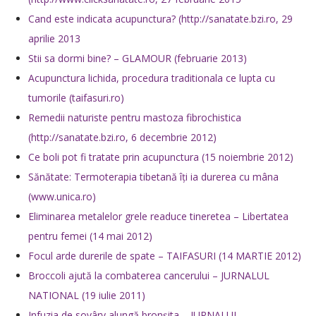
Cand este indicata acupunctura?
(http://sanatate.bzi.ro, 29
aprilie 2013
Stii sa dormi bine? – GLAMOUR (februarie 2013)
Acupunctura lichida, procedura traditionala ce lupta cu
tumorile (taifasuri.ro)
Remedii naturiste pentru mastoza fibrochistica
(http://sanatate.bzi.ro, 6 decembrie 2012)
Ce boli pot fi tratate prin acupunctura (15 noiembrie 2012)
Sănătate: Termoterapia tibetană îți ia durerea cu mâna
(www.unica.ro)
Eliminarea metalelor grele readuce tineretea – Libertatea
pentru femei (14 mai 2012)
Focul arde durerile de spate – TAIFASURI (14 MARTIE 2012)
Broccoli ajută la combaterea cancerului – JURNALUL
NATIONAL (19 iulie 2011)
Infuzia de sovârv alungă bronşita – JURNALUL