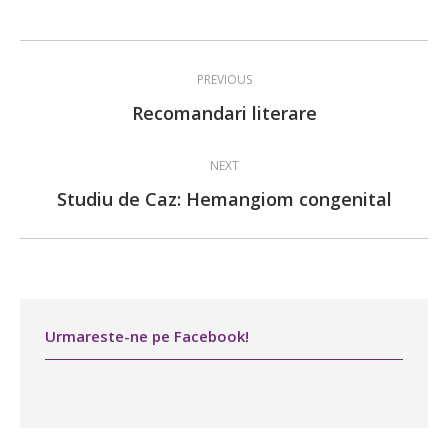
Post
PREVIOUS
navigation
Previous
Recomandari literare
post:
NEXT
Next
Studiu de Caz: Hemangiom congenital
post:
Urmareste-ne pe Facebook!