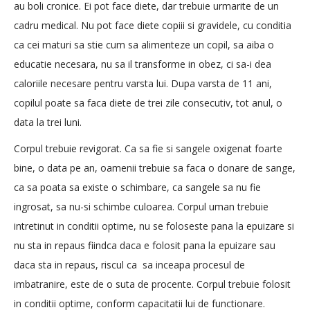
au boli cronice. Ei pot face diete, dar trebuie urmarite de un
cadru medical. Nu pot face diete copiii si gravidele, cu conditia
ca cei maturi sa stie cum sa alimenteze un copil, sa aiba o
educatie necesara, nu sa il transforme in obez, ci sa-i dea
caloriile necesare pentru varsta lui. Dupa varsta de 11 ani,
copilul poate sa faca diete de trei zile consecutiv, tot anul, o
data la trei luni.
Corpul trebuie revigorat. Ca sa fie si sangele oxigenat foarte
bine, o data pe an, oamenii trebuie sa faca o donare de sange,
ca sa poata sa existe o schimbare, ca sangele sa nu fie
ingrosat, sa nu-si schimbe culoarea. Corpul uman trebuie
intretinut in conditii optime, nu se foloseste pana la epuizare si
nu sta in repaus fiindca daca e folosit pana la epuizare sau
daca sta in repaus, riscul ca sa inceapa procesul de
imbatranire, este de o suta de procente. Corpul trebuie folosit
in conditii optime, conform capacitatii lui de functionare.