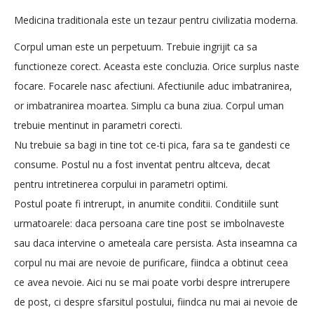
Medicina traditionala este un tezaur pentru civilizatia moderna.
Corpul uman este un perpetuum. Trebuie ingrijit ca sa
functioneze corect. Aceasta este concluzia. Orice surplus naste
focare. Focarele nasc afectiuni. Afectiunile aduc imbatranirea,
or imbatranirea moartea. Simplu ca buna ziua. Corpul uman
trebuie mentinut in parametri corecti.
Nu trebuie sa bagi in tine tot ce-ti pica, fara sa te gandesti ce
consume. Postul nu a fost inventat pentru altceva, decat
pentru intretinerea corpului in parametri optimi.
Postul poate fi intrerupt, in anumite conditii. Conditiile sunt
urmatoarele: daca persoana care tine post se imbolnaveste
sau daca intervine o ameteala care persista. Asta inseamna ca
corpul nu mai are nevoie de purificare, fiindca a obtinut ceea
ce avea nevoie. Aici nu se mai poate vorbi despre intrerupere
de post, ci despre sfarsitul postului, fiindca nu mai ai nevoie de