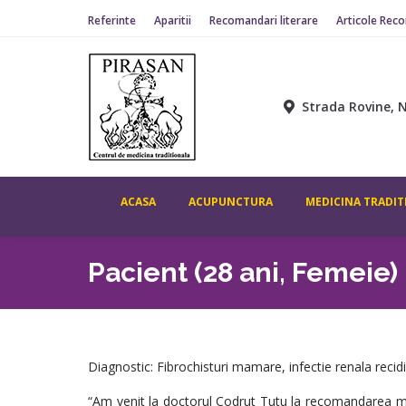
Referinte
Aparitii
Recomandari literare
Articole Rec
ACASA
ACUPUNCTURA
MEDICINA TR
Strada Rovine, N
ACASA
ACUPUNCTURA
MEDICINA TRADIT
Pacient (28 ani, Femeie)
Diagnostic: Fibrochisturi mamare, infectie renala recidi
“Am venit la doctorul Codrut Tutu la recomandarea m