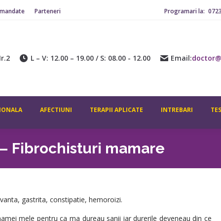
omandate
Parteneri
Programari la:
072
ADITIONALA
AFECTIUNI
TERAPII APLICATE
INTREBARI
CONTACT
r.2
L – V: 12.00 – 19.00 / S: 08.00 - 12.00
Email:
doctor@
IONALA
AFECTIUNI
TERAPII APLICATE
INTREBARI
TE
 – Fibrochisturi mamare
vanta, gastrita, constipatie, hemoroizi.
amei mele pentru ca ma dureau sanii iar durerile deveneau din ce