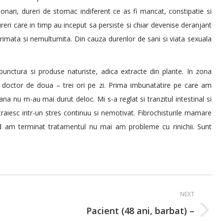
nari, dureri de stomac indiferent ce as fi mancat, constipatie si
ureri care in timp au inceput sa persiste si chiar devenise deranjant
rimata si nemultumita. Din cauza durerilor de sani si viata sexuala
ctura si produse naturiste, adica extracte din plante. In zona
 doctor de doua – trei ori pe zi. Prima imbunatatire pe care am
na nu m-au mai durut deloc. Mi s-a reglat si tranzitul intestinal si
raiesc intr-un stres continuu si nemotivat. Fibrochisturile mamare
nd am terminat tratamentul nu mai am probleme cu rinichii. Sunt
NEXT
Pacient (48 ani, barbat) –
Next