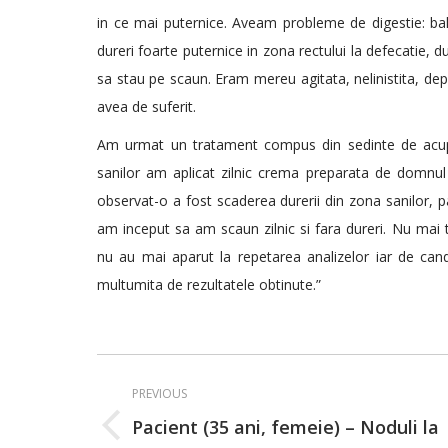
in ce mai puternice. Aveam probleme de digestie: balo
dureri foarte puternice in zona rectului la defecatie, d
sa stau pe scaun. Eram mereu agitata, nelinistita, dep
avea de suferit.
Am urmat un tratament compus din sedinte de acupun
sanilor am aplicat zilnic crema preparata de domnul
observat-o a fost scaderea durerii din zona sanilor, pa
am inceput sa am scaun zilnic si fara dureri. Nu mai t
nu au mai aparut la repetarea analizelor iar de ca
multumita de rezultatele obtinute.”
Post
PREVIOUS
navigation
Pacient (35 ani, femeie) – Noduli la
Previous