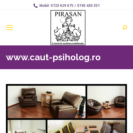
Mobil:
0723 629 675
/
0745 430 351
Searc
www.caut-psiholog.ro