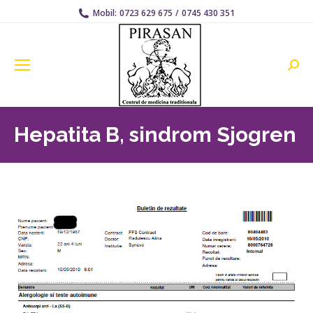
Mobil:
0723 629 675
/
0745 430 351
Searc
Hepatita B, sindrom Sjogren