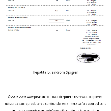
Hepatita B, sindrom Sjogren
© 2006-2026 www.pirasan.ro. Toate drepturile rezervate. (copierea,
utilizarea sau reproducerea continutului este interzisa fara acordul scris
din partea www.pirasan.ro) Informatiile continute in acest site nu