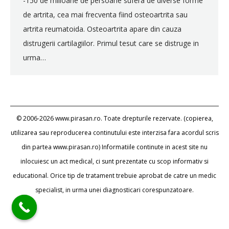
-150 de milioane de persoane sufera de diverse forme
de artrita, cea mai frecventa fiind osteoartrita sau
artrita reumatoida. Osteoartrita apare din cauza
distrugerii cartilagiilor. Primul tesut care se distruge in
urma…
© 2006-2026 www.pirasan.ro. Toate drepturile rezervate. (copierea,
utilizarea sau reproducerea continutului este interzisa fara acordul scris
din partea www.pirasan.ro) Informatiile continute in acest site nu
inlocuiesc un act medical, ci sunt prezentate cu scop informativ si
educational. Orice tip de tratament trebuie aprobat de catre un medic
specialist, in urma unei diagnosticari corespunzatoare.