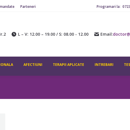
omandate
Parteneri
Programari la:
072
r.2
L – V: 12.00 – 19.00 / S: 08.00 - 12.00
Email:
doctor@
IONALA
AFECTIUNI
TERAPII APLICATE
INTREBARI
TE