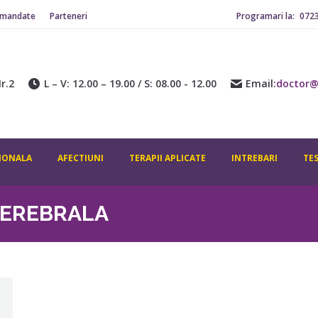
omandate
Parteneri
Programari la:
072
r.2
L – V: 12.00 – 19.00 / S: 08.00 - 12.00
Email:
doctor@
IONALA
AFECTIUNI
TERAPII APLICATE
INTREBARI
TE
CEREBRALA