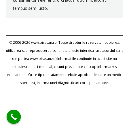
condimentum eleifend, orci lacus rutrum libero, ac
tempus sem justo.
© 2006-2026 www.pirasan.ro. Toate drepturile rezervate. (copierea,
utilizarea sau reproducerea continutului este interzisa fara acordul scris
din partea www.pirasan.ro) Informatiile continute in acest site nu
inlocuiesc un act medical, ci sunt prezentate cu scop informativ si
educational. Orice tip de tratament trebuie aprobat de catre un medic
specialist, in urma unei diagnosticari corespunzatoare.