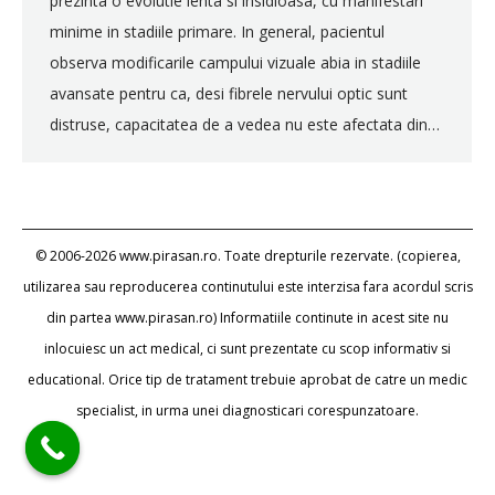
prezinta o evolutie lenta si insidioasa, cu manifestari
minime in stadiile primare. In general, pacientul
observa modificarile campului vizuale abia in stadiile
avansate pentru ca, desi fibrele nervului optic sunt
distruse, capacitatea de a vedea nu este afectata din…
© 2006-2026 www.pirasan.ro. Toate drepturile rezervate. (copierea,
utilizarea sau reproducerea continutului este interzisa fara acordul scris
din partea www.pirasan.ro) Informatiile continute in acest site nu
inlocuiesc un act medical, ci sunt prezentate cu scop informativ si
educational. Orice tip de tratament trebuie aprobat de catre un medic
specialist, in urma unei diagnosticari corespunzatoare.