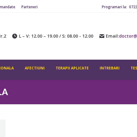
omandate
Parteneri
Programari la:
072
r.2
L – V: 12.00 – 19.00 / S: 08.00 - 12.00
Email:
doctor@
IONALA
AFECTIUNI
TERAPII APLICATE
INTREBARI
TE
LA