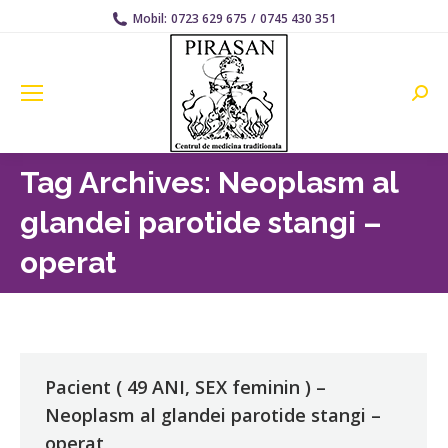
Mobil:
0723 629 675
/
0745 430 351
Searc
Tag Archives:
Neoplasm al
glandei parotide stangi –
operat
Pacient ( 49 ANI, SEX feminin ) –
Neoplasm al glandei parotide stangi –
operat