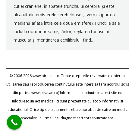
cutiei craniene, în spatele trunchiului cerebral și este
alcatuit din emisferele cerebeloase și vermis (partea
mediană aflată între cele două emisfere). Funcțiile sale
includ coordonarea mișcărilor, reglarea tonusului
muscular și menținerea echilibrului, fiind…
© 2006-2026 www.pirasan.ro. Toate drepturile rezervate. (copierea,
utilizarea sau reproducerea continutului este interzisa fara acordul scris
din partea www.pirasan.ro) Informatiile continute in acest site nu
inlocuiesc un act medical, ci sunt prezentate cu scop informativ si
educational. Orice tip de tratament trebuie aprobat de catre un medic
specialist, in urma unei diagnosticari corespunzatoare.