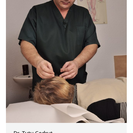
Dr. Țuțu Codruț