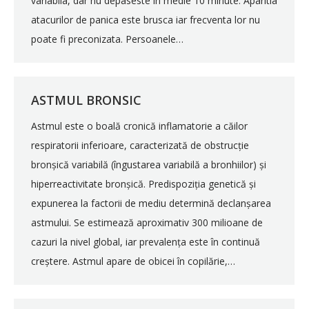
variabila, dar nu depaseste in medie 10 minute. Aparitia
atacurilor de panica este brusca iar frecventa lor nu
poate fi preconizata. Persoanele…
ASTMUL BRONSIC
Astmul este o boală cronică inflamatorie a căilor
respiratorii inferioare, caracterizată de obstrucție
bronșică variabilă (îngustarea variabilă a bronhiilor) și
hiperreactivitate bronșică. Predispoziția genetică și
expunerea la factorii de mediu determină declanșarea
astmului. Se estimează aproximativ 300 milioane de
cazuri la nivel global, iar prevalența este în continuă
creștere. Astmul apare de obicei în copilărie,…