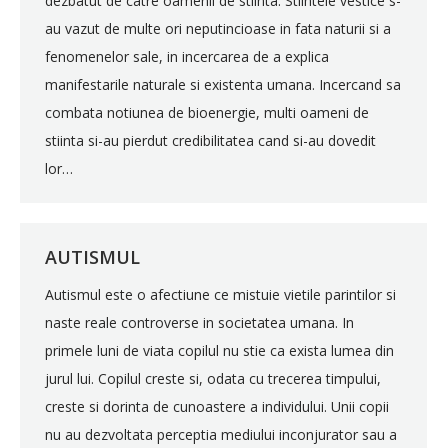
dezbatut de catre oamenii de stiinta. Stiintele vestice s-
au vazut de multe ori neputincioase in fata naturii si a
fenomenelor sale, in incercarea de a explica
manifestarile naturale si existenta umana. Incercand sa
combata notiunea de bioenergie, multi oameni de
stiinta si-au pierdut credibilitatea cand si-au dovedit
lor…
AUTISMUL
Autismul este o afectiune ce mistuie vietile parintilor si
naste reale controverse in societatea umana. In
primele luni de viata copilul nu stie ca exista lumea din
jurul lui. Copilul creste si, odata cu trecerea timpului,
creste si dorinta de cunoastere a individului. Unii copii
nu au dezvoltata perceptia mediului inconjurator sau a