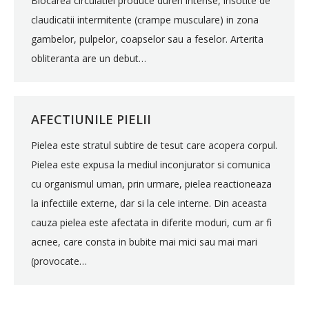
Blocarea circulatiei produce dureri intense, insotite de
claudicatii intermitente (crampe musculare) in zona
gambelor, pulpelor, coapselor sau a feselor. Arterita
obliteranta are un debut…
AFECTIUNILE PIELII
Pielea este stratul subtire de tesut care acopera corpul.
Pielea este expusa la mediul inconjurator si comunica
cu organismul uman, prin urmare, pielea reactioneaza
la infectiile externe, dar si la cele interne. Din aceasta
cauza pielea este afectata in diferite moduri, cum ar fi
acnee, care consta in bubite mai mici sau mai mari
(provocate…