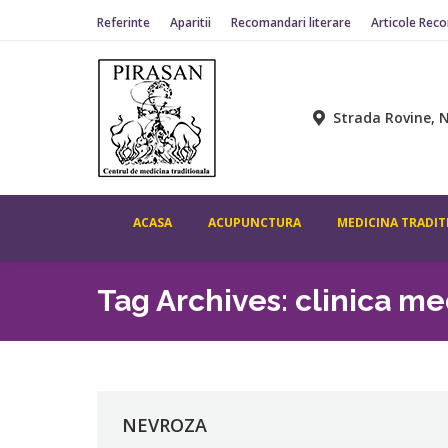
Referinte
Aparitii
Recomandari literare
Articole Rec
ACASA
ACUPUNCTURA
MEDICINA TR
Strada Rovine, N
ACASA
ACUPUNCTURA
MEDICINA TRADIT
Tag Archives:
clinica me
NEVROZA