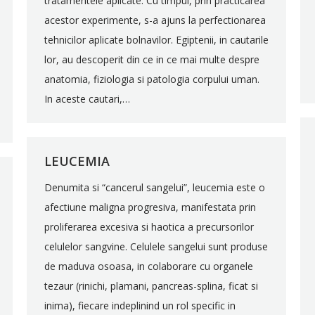
tratamentele aplicate. Cu timpul, prin practicarea
acestor experimente, s-a ajuns la perfectionarea
tehnicilor aplicate bolnavilor. Egiptenii, in cautarile
lor, au descoperit din ce in ce mai multe despre
anatomia, fiziologia si patologia corpului uman.
In aceste cautari,…
LEUCEMIA
Denumita si “cancerul sangelui”, leucemia este o
afectiune maligna progresiva, manifestata prin
proliferarea excesiva si haotica a precursorilor
celulelor sangvine. Celulele sangelui sunt produse
de maduva osoasa, in colaborare cu organele
tezaur (rinichi, plamani, pancreas-splina, ficat si
inima), fiecare indeplinind un rol specific in