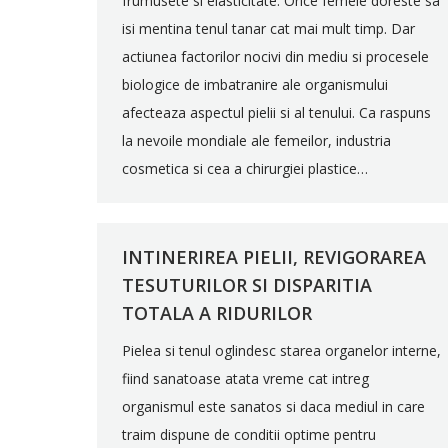
frumusete si elasticitate. Orice femeie doreste sa
isi mentina tenul tanar cat mai mult timp. Dar
actiunea factorilor nocivi din mediu si procesele
biologice de imbatranire ale organismului
afecteaza aspectul pielii si al tenului. Ca raspuns
la nevoile mondiale ale femeilor, industria
cosmetica si cea a chirurgiei plastice…
INTINERIREA PIELII, REVIGORAREA
TESUTURILOR SI DISPARITIA
TOTALA A RIDURILOR
Pielea si tenul oglindesc starea organelor interne,
fiind sanatoase atata vreme cat intreg
organismul este sanatos si daca mediul in care
traim dispune de conditii optime pentru