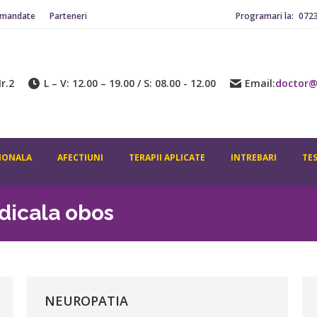
omandate
Parteneri
Programari la:
072
ADITIONALA
AFECTIUNI
TERAPII APLICATE
INTREBARI
CONTACT
r.2
L – V: 12.00 – 19.00 / S: 08.00 - 12.00
Email:
doctor@
IONALA
AFECTIUNI
TERAPII APLICATE
INTREBARI
TE
dicala obos
NEUROPATIA