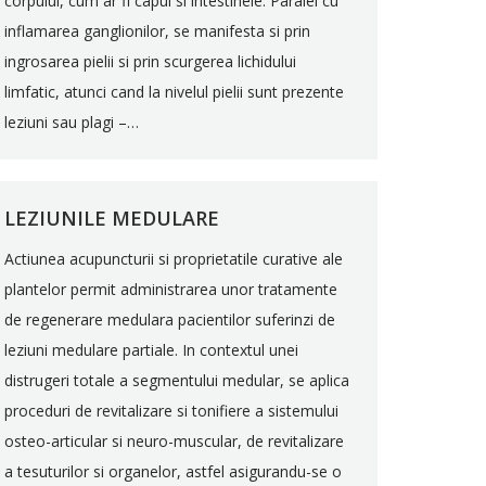
corpului, cum ar fi capul si intestinele. Paralel cu
inflamarea ganglionilor, se manifesta si prin
ingrosarea pielii si prin scurgerea lichidului
limfatic, atunci cand la nivelul pielii sunt prezente
leziuni sau plagi –…
LEZIUNILE MEDULARE
Actiunea acupuncturii si proprietatile curative ale
plantelor permit administrarea unor tratamente
de regenerare medulara pacientilor suferinzi de
leziuni medulare partiale. In contextul unei
distrugeri totale a segmentului medular, se aplica
proceduri de revitalizare si tonifiere a sistemului
osteo-articular si neuro-muscular, de revitalizare
a tesuturilor si organelor, astfel asigurandu-se o