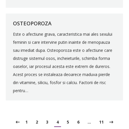
OSTEOPOROZA
Este o afectiune grava, caracteristica mai ales sexului
feminin si care intervine putin inainte de menopauza
sau imediat dupa. Osteoporoza este o afectiune care
distruge sistemul osos, incheieturile, schimba forma
oaselor, iar procesul acesta este extrem de dureros.
Acest proces se instaleaza deoarece maduva pierde
din vitamine, siliciu, fosfor si calciu. Factorii de risc
pentru…
1
2
3
4
5
6
…
11