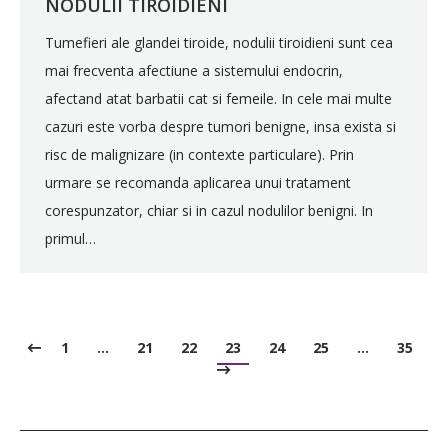
NODULII TIROIDIENI
Tumefieri ale glandei tiroide, nodulii tiroidieni sunt cea
mai frecventa afectiune a sistemului endocrin,
afectand atat barbatii cat si femeile. In cele mai multe
cazuri este vorba despre tumori benigne, insa exista si
risc de malignizare (in contexte particulare). Prin
urmare se recomanda aplicarea unui tratament
corespunzator, chiar si in cazul nodulilor benigni. In
primul…
1
…
21
22
23
24
25
…
35