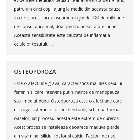
evidentele medicilor pediatri. Pana la varsta de trei ani,
patru din cinci copii ajung la medic din aceasta cauza.
In cifre, acest lucru inseamna in jur de 124 de milioane
de consultatii anual, doar pentru aceasta afectiune.
Aceasta sensibilitate este cauzata de inflamatia
celulelor tesutului…
OSTEOPOROZA
Este o afectiune grava, caracteristica mai ales sexului
feminin si care intervine putin inainte de menopauza
sau imediat dupa. Osteoporoza este o afectiune care
distruge sistemul osos, incheieturile, schimba forma
oaselor, iar procesul acesta este extrem de dureros.
Acest proces se instaleaza deoarece maduva pierde
din vitamine, siliciu, fosfor si calciu. Factorii de risc