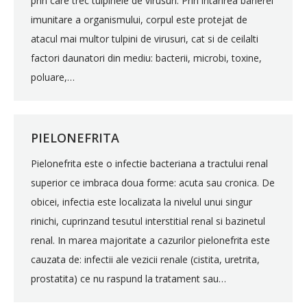
prin care trec tulpinele de virusuri. Prin intarirea barierei
imunitare a organismului, corpul este protejat de
atacul mai multor tulpini de virusuri, cat si de ceilalti
factori daunatori din mediu: bacterii, microbi, toxine,
poluare,…
PIELONEFRITA
Pielonefrita este o infectie bacteriana a tractului renal
superior ce imbraca doua forme: acuta sau cronica. De
obicei, infectia este localizata la nivelul unui singur
rinichi, cuprinzand tesutul interstitial renal si bazinetul
renal. In marea majoritate a cazurilor pielonefrita este
cauzata de: infectii ale vezicii renale (cistita, uretrita,
prostatita) ce nu raspund la tratament sau…