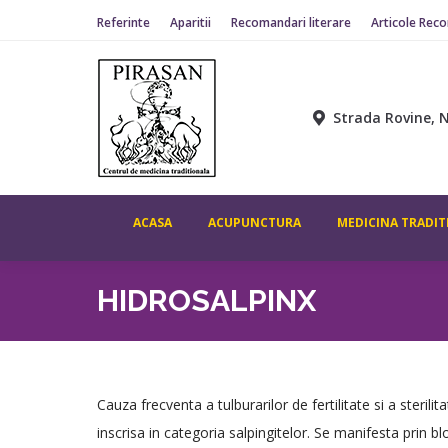
Referinte
Aparitii
Recomandari literare
Articole Rec
ACASA
ACUPUNCTURA
MEDICINA TR
Strada Rovine, N
ACASA
ACUPUNCTURA
MEDICINA TRADIT
HIDROSALPINX
Cauza frecventa a tulburarilor de fertilitate si a sterili
inscrisa in categoria salpingitelor. Se manifesta prin 