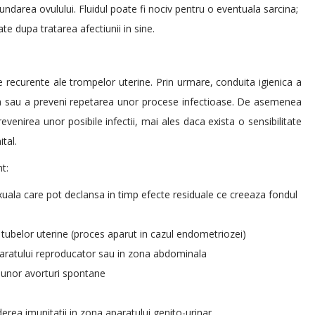
ndarea ovulului. Fluidul poate fi nociv pentru o eventuala sarcina;
ate dupa tratarea afectiunii in sine.
le recurente ale trompelor uterine. Prin urmare, conduita igienica a
ta sau a preveni repetarea unor procese infectioase. De asemenea
venirea unor posibile infectii, mai ales daca exista o sensibilitate
tal.
t:
xuala care pot declansa in timp efecte residuale ce creeaza fondul
tubelor uterine (proces aparut in cazul endometriozei)
 aparatului reproducator sau in zona abdominala
a unor avorturi spontane
erea imunitatii in zona aparatului genito-urinar