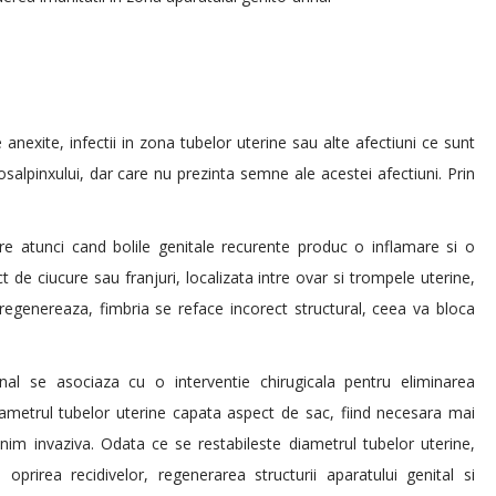
 anexite, infectii in zona tubelor uterine sau alte afectiuni ce sunt
salpinxului, dar care nu prezinta semne ale acestei afectiuni. Prin
are atunci cand bolile genitale recurente produc o inflamare si o
t de ciucure sau franjuri, localizata intre ovar si trompele uterine,
regenereaza, fimbria se reface incorect structural, ceea va bloca
ional se asociaza cu o interventie chirugicala pentru eliminarea
diametrul tubelor uterine capata aspect de sac, fiind necesara mai
minim invaziva. Odata ce se restabileste diametrul tubelor uterine,
 oprirea recidivelor, regenerarea structurii aparatului genital si