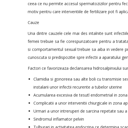
ceea ce nu permite accesul spermatozizilor pentru fecu
motiv pentru care interventiile de fertilizare pot fi aplic
Cauze
Una dintre cauzele cele mai des intalnite sunt infectii
femeii trebuie sa fie corespunzatoare pentru a trata
si comportamentul sexual trebuie sa aiba in vedere pre
cunoscuta si predispozitie spre infectii a aparatului geni
Factori ce favorizeaza declansarea hidrosalpinxului sun
Clamidia si gonoreea sau alte boli cu transmisie se
instalarii unor infectii recurente a tubelor uterine
Acumularea excesiva de tesutl endometrial in zona 
Complicatii a unor intervenitii chiurgicale in zona
Urmari a unor intreruperi de sarcina repetate sau 
Sindromul inflamator pelvin
Tulburari in activitatea endocrina ce determina scad