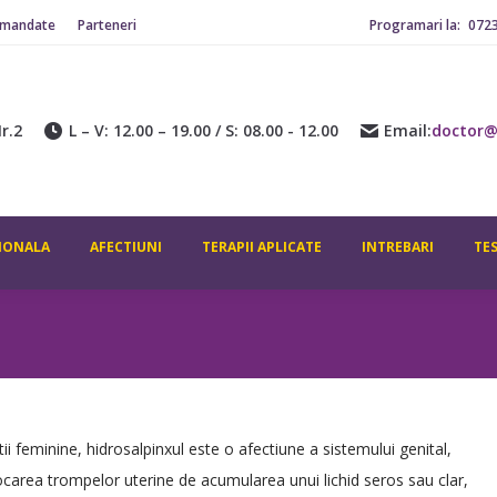
omandate
Parteneri
Programari la:
072
ADITIONALA
AFECTIUNI
TERAPII APLICATE
INTREBARI
CONTACT
r.2
L – V: 12.00 – 19.00 / S: 08.00 - 12.00
Email:
doctor@
IONALA
AFECTIUNI
TERAPII APLICATE
INTREBARI
TE
tatii feminine, hidrosalpinxul este o afectiune a sistemului genital,
blocarea trompelor uterine de acumularea unui lichid seros sau clar,