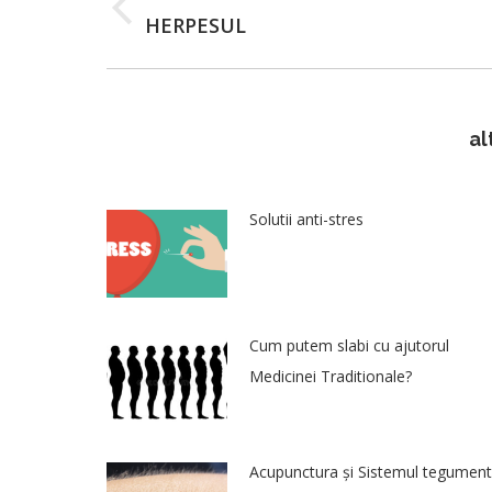
navigation
Previous
HERPESUL
post:
al
Solutii anti-stres
Cum putem slabi cu ajutorul
Medicinei Traditionale?
Acupunctura și Sistemul tegument