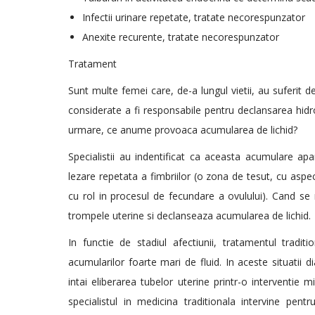
Infectii urinare repetate, tratate necorespunzator
Anexite recurente, tratate necorespunzator
Tratament
Sunt multe femei care, de-a lungul vietii, au suferit de
considerate a fi responsabile pentru declansarea hidro
urmare, ce anume provoaca acumularea de lichid?
Specialistii au indentificat ca aceasta acumulare ap
lezare repetata a fimbriilor (o zona de tesut, cu aspec
cu rol in procesul de fecundare a ovulului). Cand se 
trompele uterine si declanseaza acumularea de lichid.
In functie de stadiul afectiunii, tratamentul tradit
acumularilor foarte mari de fluid. In aceste situatii 
intai eliberarea tubelor uterine printr-o interventie 
specialistul in medicina traditionala intervine pentru