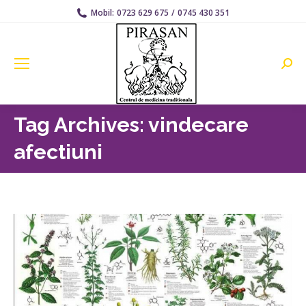
Mobil:
0723 629 675
/
0745 430 351
Searc
Tag Archives:
vindecare
afectiuni