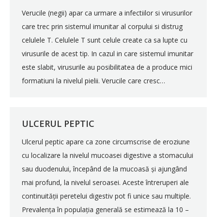
Verucile (negii) apar ca urmare a infectiilor si virusurilor
care trec prin sistemul imunitar al corpului si distrug
celulele T. Celulele T sunt celule create ca sa lupte cu
virusurile de acest tip. In cazul in care sistemul imunitar
este slabit, virusurile au posibilitatea de a produce mici
formatiuni la nivelul pielii. Verucile care cresc…
ULCERUL PEPTIC
Ulcerul peptic apare ca zone circumscrise de eroziune
cu localizare la nivelul mucoasei digestive a stomacului
sau duodenului, începând de la mucoasă și ajungând
mai profund, la nivelul seroasei. Aceste întreruperi ale
continuității peretelui digestiv pot fi unice sau multiple.
Prevalența în populația generală se estimează la 10 –