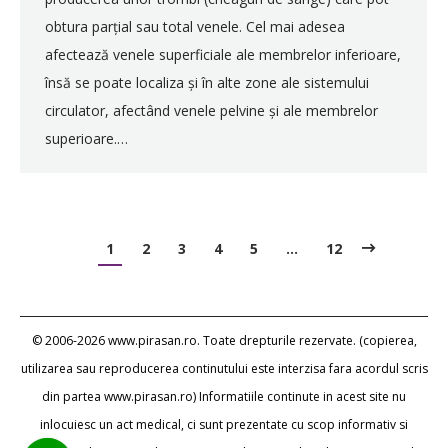
obtura parțial sau total venele. Cel mai adesea
afectează venele superficiale ale membrelor inferioare,
însă se poate localiza și în alte zone ale sistemului
circulator, afectând venele pelvine și ale membrelor
superioare.…
1
2
3
4
5
…
12
© 2006-2026 www.pirasan.ro. Toate drepturile rezervate. (copierea,
utilizarea sau reproducerea continutului este interzisa fara acordul scris
din partea www.pirasan.ro) Informatiile continute in acest site nu
inlocuiesc un act medical, ci sunt prezentate cu scop informativ si