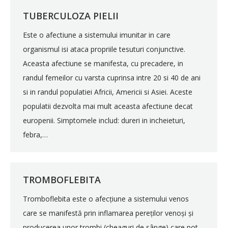
TUBERCULOZA PIELII
Este o afectiune a sistemului imunitar in care
organismul isi ataca propriile tesuturi conjunctive.
Aceasta afectiune se manifesta, cu precadere, in
randul femeilor cu varsta cuprinsa intre 20 si 40 de ani
si in randul populatiei Africii, Americii si Asiei. Aceste
populatii dezvolta mai mult aceasta afectiune decat
europenii. Simptomele includ: dureri in incheieturi,
febra,…
TROMBOFLEBITA
Tromboflebita este o afecțiune a sistemului venos
care se manifestă prin inflamarea pereților venoși și
producerea unor trombi (cheaguri de sânge) care pot