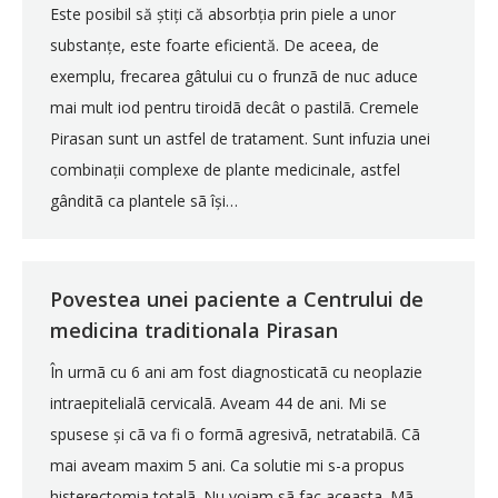
Este posibil să știți că absorbția prin piele a unor
substanțe, este foarte eficientă. De aceea, de
exemplu, frecarea gâtului cu o frunzã de nuc aduce
mai mult iod pentru tiroidã decât o pastilã. Cremele
Pirasan sunt un astfel de tratament. Sunt infuzia unei
combinații complexe de plante medicinale, astfel
gânditã ca plantele sã își…
Povestea unei paciente a Centrului de
medicina traditionala Pirasan
În urmã cu 6 ani am fost diagnosticatã cu neoplazie
intraepitelialã cervicalã. Aveam 44 de ani. Mi se
spusese și cã va fi o formã agresivã, netratabilã. Cã
mai aveam maxim 5 ani. Ca solutie mi s-a propus
histerectomia totalã. Nu voiam sã fac aceasta. Mã