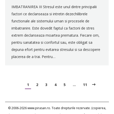
IMBATRANIREA III Stresul este unul dintre principalii
factori ce declanseaza si intretin dezechilibrele
functionale ale sistemului uman si procesele de
imbatranire. Este dovedit faptul ca factorii de stres
extrem declanseaza moartea prematura. Fiecare om,
pentru sanatatea si confortul sau, este obligat sa
depuna efort pentru evitarea stresului si sa descopere
placerea de a trai. Pentru…
1
2
3
4
5
…
11
© 2006-2026 www.pirasan.ro. Toate drepturile rezervate. (copierea,