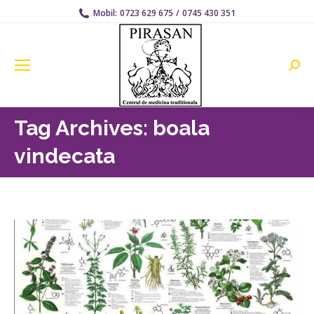
Mobil:
0723 629 675
/
0745 430 351
Searc
Tag Archives:
boala
vindecata