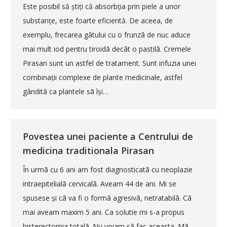
Este posibil să știți că absorbția prin piele a unor
substanțe, este foarte eficientă. De aceea, de
exemplu, frecarea gâtului cu o frunzã de nuc aduce
mai mult iod pentru tiroidã decât o pastilã. Cremele
Pirasan sunt un astfel de tratament. Sunt infuzia unei
combinații complexe de plante medicinale, astfel
gânditã ca plantele sã își…
Povestea unei paciente a Centrului de
medicina traditionala Pirasan
În urmã cu 6 ani am fost diagnosticatã cu neoplazie
intraepitelialã cervicalã. Aveam 44 de ani. Mi se
spusese și cã va fi o formã agresivã, netratabilã. Cã
mai aveam maxim 5 ani. Ca solutie mi s-a propus
histerectomia totalã. Nu voiam sã fac aceasta. Mã