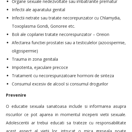
Organe sexuale nedezvoltate sau imbatranite prematur
Infectii ale aparatului genital
Infectii netrate sau tratate necorepunzator cu Chlamydia,
Toxoplasma Gondi, Gonoree etc.
Boli ale copilariei tratate necorespunzator – Oreion
Afectarea functiei prostatei sau a testiculelor (azoospermie,
oligospermie)
Trauma in zona genitala
Impotenta, ejaculare precoce
Tratament cu necorespunzatoare hormoni de sinteza
Consumul excesiv de alcool si consumul drogurilor
Prevenire
O educatie sexuala sanatoasa include si informarea asupra
riscurilor ce pot aparea in momentul inceperii vietii sexuale.
Adolescentii ar trebui educati sa trateze cu responsabilitate
acest aspect al vietii lor, intrucat o mica greseala poate