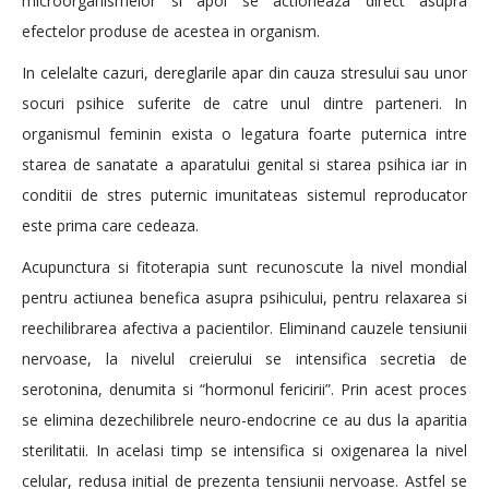
microorganismelor si apoi se actioneaza direct asupra
efectelor produse de acestea in organism.
In celelalte cazuri, dereglarile apar din cauza stresului sau unor
socuri psihice suferite de catre unul dintre parteneri. In
organismul feminin exista o legatura foarte puternica intre
starea de sanatate a aparatului genital si starea psihica iar in
conditii de stres puternic imunitateas sistemul reproducator
este prima care cedeaza.
Acupunctura si fitoterapia sunt recunoscute la nivel mondial
pentru actiunea benefica asupra psihicului, pentru relaxarea si
reechilibrarea afectiva a pacientilor. Eliminand cauzele tensiunii
nervoase, la nivelul creierului se intensifica secretia de
serotonina, denumita si “hormonul fericirii”. Prin acest proces
se elimina dezechilibrele neuro-endocrine ce au dus la aparitia
sterilitatii. In acelasi timp se intensifica si oxigenarea la nivel
celular, redusa initial de prezenta tensiunii nervoase. Astfel se