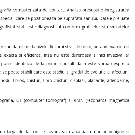
afia computerizata de contact. Analiza presupune inregistrarea
ri speciali care se pozitioneaza pe suprafata sanului. Datele preluate
afistul stabileste diagnosticul conform graficelor si rezultatelor
preiau datele de la nivelul fiecarui strat de tesut, putand examina si
 exacta si eficienta, insa nu este dureroasa si nici invaziva iar
e poate identifica de la primul consult daca este vorba despre o
e poate stabili care este stadiul si gradul de evolutie al afectiuni.
nodul fibros, chisturi, fibro-chisturi, displazii, placarde, adenoame,
ografia, CT (computer tomograf) si RMN (rezonanta magnetica
ama larga de factori ce favorizeaza aparitia tumorilor benigne si