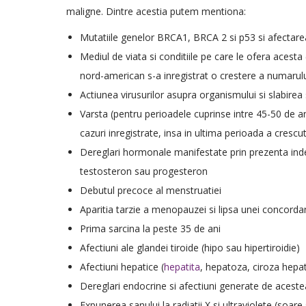
maligne. Dintre acestia putem mentiona:
Mutatiile genelor BRCA1, BRCA 2 si p53 si afectarea
Mediul de viata si conditiile pe care le ofera acesta
nord-american s-a inregistrat o crestere a numarulu
Actiunea virusurilor asupra organismului si slabirea
Varsta (pentru perioadele cuprinse intre 45-50 de a
cazuri inregistrate, insa in ultima perioada a cresc
Dereglari hormonale manifestate prin prezenta inde
testosteron sau progesteron
Debutul precoce al menstruatiei
Aparitia tarzie a menopauzei si lipsa unei concordant
Prima sarcina la peste 35 de ani
Afectiuni ale glandei tiroide (hipo sau hipertiroidie)
Afectiuni hepatice (
hepatita
, hepatoza, ciroza hepat
Dereglari endocrine si afectiuni generate de aceste
Expunerea sanului la radiatii X si ultraviolete (soare