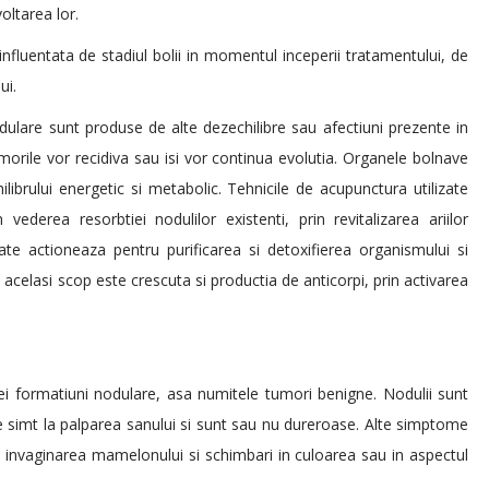
oltarea lor.
influentata de stadiul bolii in momentul inceperii tratamentului, de
ui.
dulare sunt produse de alte dezechilibre sau afectiuni prezente in
orile vor recidiva sau isi vor continua evolutia. Organele bolnave
hilibrului energetic si metabolic. Tehnicile de acupunctura utilizate
ederea resorbtiei nodulilor existenti, prin revitalizarea ariilor
ate actioneaza pentru purificarea si detoxifierea organismului si
 acelasi scop este crescuta si productia de anticorpi, prin activarea
ei formatiuni nodulare, asa numitele tumori benigne. Nodulii sunt
 se simt la palparea sanului si sunt sau nu dureroase. Alte simptome
ii, invaginarea mamelonului si schimbari in culoarea sau in aspectul