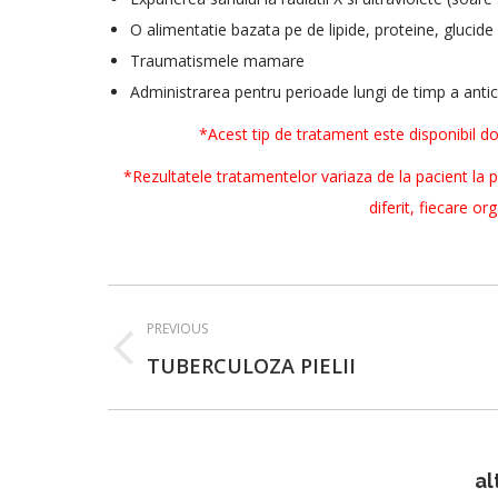
O alimentatie bazata pe de lipide, proteine, glucide
Traumatismele mamare
Administrarea pentru perioade lungi de timp a anti
*Acest tip de tratament este disponibil do
*Rezultatele tratamentelor variaza de la pacient la p
diferit, fiecare or
Post
PREVIOUS
navigation
Previous
TUBERCULOZA PIELII
post:
al