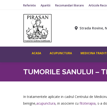
Referinte
Aparitii
Recomandari literare
Articole Rec
ACASA
ACUPUNCTURA
MEDICINA TR
Strada Rovine, N
ACASA
ACUPUNCTURA
MEDICINA TRADIT
TUMORILE SANULUI – 
In tratamentele aplicate in cadrul Centrului de Medici
benigne,
acupunctura
, in asociere cu
fitoterapia
, s-a d