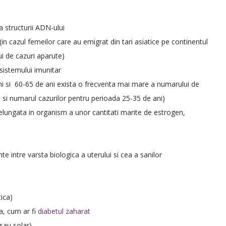
 structurii ADN-ului
 (in cazul femeilor care au emigrat din tari asiatice pe continentul
i de cazuri aparute)
 sistemului imunitar
ni si 60-65 de ani exista o frecventa mai mare a numarului de
ut si numarul cazurilor pentru perioada 25-35 de ani)
lungata in organism a unor cantitati marite de estrogen,
e intre varsta biologica a uterului si cea a sanilor
ica)
a, cum ar fi
diabetul zaharat
 sau solar)