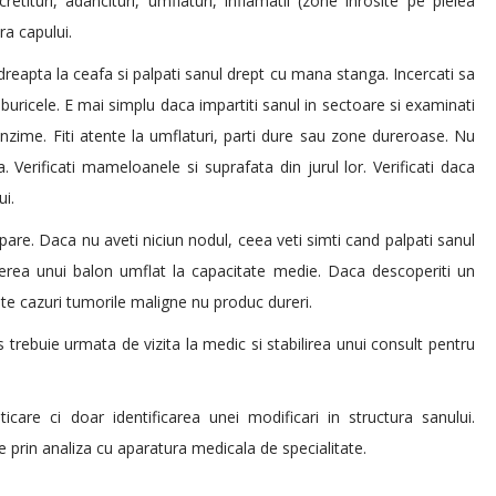
cretituri, adancituri, umflaturi, inflamatii (zone inrosite pe pielea
ra capului.
dreapta la ceafa si palpati sanul drept cu mana stanga. Incercati sa
buricele. E mai simplu daca impartiti sanul in sectoare si examinati
unzime. Fiti atente la umflaturi, parti dure sau zone dureroase. Nu
. Verificati mameloanele si suprafata din jurul lor. Verificati daca
i.
pare. Daca nu aveti niciun nodul, ceea veti simti cand palpati sanul
gerea unui balon umflat la capacitate medie. Daca descoperiti un
ulte cazuri tumorile maligne nu produc dureri.
rebuie urmata de vizita la medic si stabilirea unui consult pentru
are ci doar identificarea unei modificari in structura sanului.
 prin analiza cu aparatura medicala de specialitate.