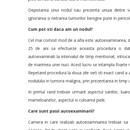
Depistarea unui nodul sau prezenta unuia dintre s
ignorarea si netrarea tumorilor benigne pune in pericol
Cum pot sti daca am un nodul?
Cel mai comod mod de a afla este autoexaminarea, dar
25 de ani sa efectueze aceasta procedura o dat
autoexaminati la intervalul de timp mentionat, intruca
de marimea unei nuci. Acest lucru se intampla foarte ra
Repetand procedura la doua zile veti sti exact cand a a
nodulului in tumora maligna, prin prezentarea in timp u
In primul rand trebuie urmarit aspectul sanilor, luan
mameloanelor, aspectul si culoarea pielii.
Care sunt pasii autoexaminarii?
Camera in care realizati autoexamniarea trebuie sa f