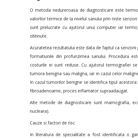
O metoda nedureroasa de diagnosticare este termogr
valorilor termice de la nivelul sanului prin niste senzo
sunt prelucrate cu ajutorul unui computer iar termogr
obtinute.
Acuratetea rezultatului este data de faptul ca senzorii 
formatiunile din profunzimea sanului. Procedura este
costurile ei sunt reduse. Cu ajutorul termografiei s
tumora benigna sau maligna, iar in cazul celor maligne s
In cazul tumorilor benigne se identifica tipul acestora: 
fibroadenoame, proces inflamator supraadaugat.
Alte metode de diagnosticare sunt mamografia, ec
nucleara).
Cauze si factori de risc
In literatura de specialitate a fost identificata o g