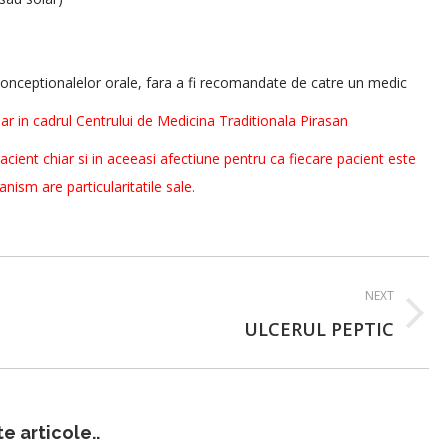
conceptionalelor orale, fara a fi recomandate de catre un medic
ar in cadrul Centrului de Medicina Traditionala Pirasan
acient chiar si in aceeasi afectiune pentru ca fiecare pacient este
ganism are particularitatile sale.
NEXT
Next
ULCERUL PEPTIC
post:
te articole..