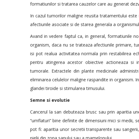
formatiunilor si tratarea cauzelor care au generat dezv
In cazul tumorilor maligne reusita tratamentului este 
afectiunile asociate si de starea generala a organismul
Avand in vedere faptul ca, in general, formatiunile no
organism, daca nu se trateaza afectiunile primare, tum
isi pot realua activitatea normala prin restabilirea ec
pentru atingerea acestor obiective actioneaza si in v
tumorale. Extractele din plante medicinale administr
eliminarea celulelor maligne raspandite in organism. In
glandei tiroide si stimularea timusului.
Semne si evolutie
Cancerul la san debuteaza brusc sau prin aparitia un
“umflaturi” bine definite de dimensiuni mici si medii,
pot fi: aparitia unor secretii transparente sau sanger
pielii din zona sanului sau a mamelonului.