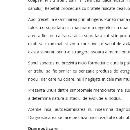
coapse. Priviti atent sanii si verificati daca exista in
sanului). Repetati procedura cu bratele ridicate deasup
Apoi treceti la examinarea prin atingere. Puneti mana 
folositi o suprafata cat mai mare a degetelor nu doar 
atenta fiecare cadran atat la suprafata cat si in prof
uitati sa examinati si zona care uneste sanul de axila
exista supurari printr-o strangere usoara a mamelonulu
Sanul sanatos nu prezinta nicio formatiune dura la pal
ar trebui sa fie similar cu senzatia produsa de atin
nodul, dar care nu doare, nu il neglijati. In cele mai m
Prezenta unuia dintre simptomele mentionate mai sus t
a determina natura si stadiul de evolutie al nodului.
Atentie insa, autoexaminarea nu inseamna diagnostic
Diagnosticarea se face pe baza unor rezultate obtinute
Diagnosticare