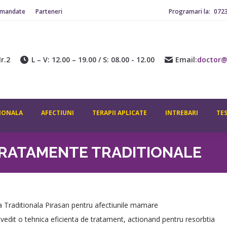
omandate
Parteneri
Programari la:
072
ADITIONALA
AFECTIUNI
TERAPII APLICATE
INTREBARI
CONTACT
r.2
L – V: 12.00 – 19.00 / S: 08.00 - 12.00
Email:
doctor@
IONALA
AFECTIUNI
TERAPII APLICATE
INTREBARI
TE
TRATAMENTE TRADITIONALE
na Traditionala Pirasan pentru afectiunile mamare
ovedit o tehnica eficienta de tratament, actionand pentru resorbtia