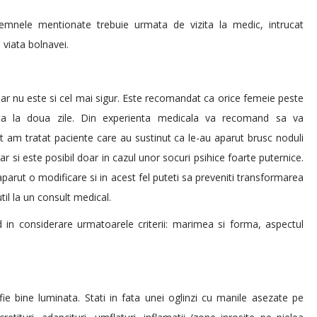
emnele mentionate trebuie urmata de vizita la medic, intrucat
 viata bolnavei.
 nu este si cel mai sigur. Este recomandat ca orice femeie peste
a la doua zile. Din experienta medicala va recomand sa va
t am tratat paciente care au sustinut ca le-au aparut brusc noduli
r si este posibil doar in cazul unor socuri psihice foarte puternice.
parut o modificare si in acest fel puteti sa preveniti transformarea
til la un consult medical.
d in considerare urmatoarele criterii: marimea si forma, aspectul
ie bine luminata. Stati in fata unei oglinzi cu manile asezate pe