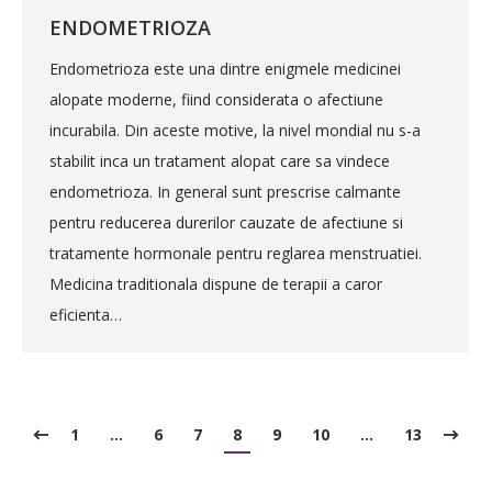
ENDOMETRIOZA
Endometrioza este una dintre enigmele medicinei
alopate moderne, fiind considerata o afectiune
incurabila. Din aceste motive, la nivel mondial nu s-a
stabilit inca un tratament alopat care sa vindece
endometrioza. In general sunt prescrise calmante
pentru reducerea durerilor cauzate de afectiune si
tratamente hormonale pentru reglarea menstruatiei.
Medicina traditionala dispune de terapii a caror
eficienta…
1
…
6
7
8
9
10
…
13