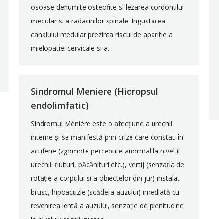
osoase denumite osteofite si lezarea cordonului
medular si a radacinilor spinale. Ingustarea
canalului medular prezinta riscul de aparitie a
mielopatiei cervicale si a…
Sindromul Meniere (Hidropsul
endolimfatic)
Sindromul Ménière este o afecțiune a urechii
interne și se manifestă prin crize care constau în
acufene (zgomote percepute anormal la nivelul
urechii: țiuituri, păcănituri etc.), vertij (senzația de
rotație a corpului și a obiectelor din jur) instalat
brusc, hipoacuzie (scădera auzului) imediată cu
revenirea lentă a auzului, senzație de plenitudine