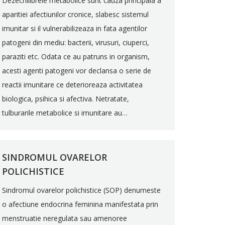
Dezechilibrele metabolice sunt cauza principala a
aparitiei afectiunilor cronice, slabesc sistemul
imunitar si il vulnerabilizeaza in fata agentilor
patogeni din mediu: bacterii, virusuri, ciuperci,
paraziti etc. Odata ce au patruns in organism,
acesti agenti patogeni vor declansa o serie de
reactii imunitare ce deterioreaza activitatea
biologica, psihica si afectiva. Netratate,
tulburarile metabolice si imunitare au…
SINDROMUL OVARELOR
POLICHISTICE
Sindromul ovarelor polichistice (SOP) denumeste
o afectiune endocrina feminina manifestata prin
menstruatie neregulata sau amenoree