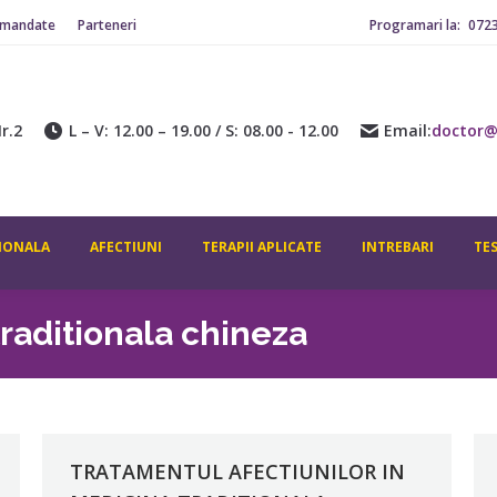
omandate
Parteneri
Programari la:
072
r.2
L – V: 12.00 – 19.00 / S: 08.00 - 12.00
Email:
doctor@
IONALA
AFECTIUNI
TERAPII APLICATE
INTREBARI
TE
raditionala chineza
TRATAMENTUL AFECTIUNILOR IN