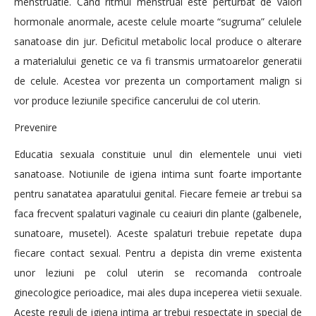
menstruatie. Cand ritmul menstrual este perturbat de valori
hormonale anormale, aceste celule moarte “sugruma” celulele
sanatoase din jur. Deficitul metabolic local produce o alterare
a materialului genetic ce va fi transmis urmatoarelor generatii
de celule. Acestea vor prezenta un comportament malign si
vor produce leziunile specifice cancerului de col uterin.
Prevenire
Educatia sexuala constituie unul din elementele unui vieti
sanatoase. Notiunile de igiena intima sunt foarte importante
pentru sanatatea aparatului genital. Fiecare femeie ar trebui sa
faca frecvent spalaturi vaginale cu ceaiuri din plante (galbenele,
sunatoare, musetel). Aceste spalaturi trebuie repetate dupa
fiecare contact sexual. Pentru a depista din vreme existenta
unor leziuni pe colul uterin se recomanda controale
ginecologice perioadice, mai ales dupa inceperea vietii sexuale.
Aceste reguli de igiena intima ar trebui respectate in special de