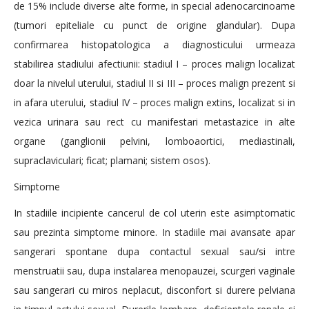
de 15% include diverse alte forme, in special adenocarcinoame
(tumori epiteliale cu punct de origine glandular). Dupa
confirmarea histopatologica a diagnosticului urmeaza
stabilirea stadiului afectiunii: stadiul I – proces malign localizat
doar la nivelul uterului, stadiul II si III – proces malign prezent si
in afara uterului, stadiul IV – proces malign extins, localizat si in
vezica urinara sau rect cu manifestari metastazice in alte
organe (ganglionii pelvini, lomboaortici, mediastinali,
supraclaviculari; ficat; plamani; sistem osos).
Simptome
In stadiile incipiente cancerul de col uterin este asimptomatic
sau prezinta simptome minore. In stadiile mai avansate apar
sangerari spontane dupa contactul sexual sau/si intre
menstruatii sau, dupa instalarea menopauzei, scurgeri vaginale
sau sangerari cu miros neplacut, disconfort si durere pelviana