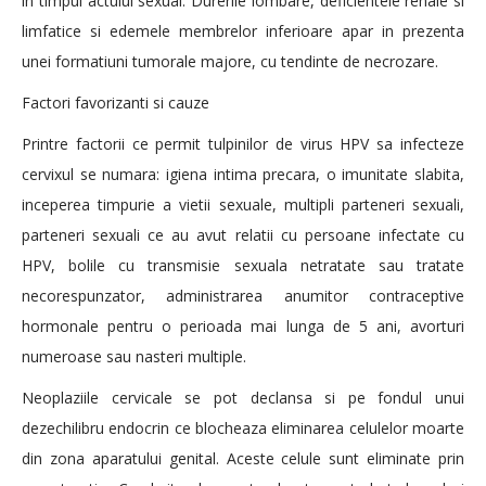
in timpul actului sexual. Durerile lombare, deficientele renale si
limfatice si edemele membrelor inferioare apar in prezenta
unei formatiuni tumorale majore, cu tendinte de necrozare.
Factori favorizanti si cauze
Printre factorii ce permit tulpinilor de virus HPV sa infecteze
cervixul se numara: igiena intima precara, o imunitate slabita,
inceperea timpurie a vietii sexuale, multipli parteneri sexuali,
parteneri sexuali ce au avut relatii cu persoane infectate cu
HPV, bolile cu transmisie sexuala netratate sau tratate
necorespunzator, administrarea anumitor contraceptive
hormonale pentru o perioada mai lunga de 5 ani, avorturi
numeroase sau nasteri multiple.
Neoplaziile cervicale se pot declansa si pe fondul unui
dezechilibru endocrin ce blocheaza eliminarea celulelor moarte
din zona aparatului genital. Aceste celule sunt eliminate prin