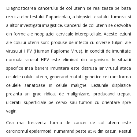
Diagnosticarea cancerului de col uterin se realizeaza pe baza
rezultatelor testului Papanicolau, a biopsiei tesutului tumoral si
a altor investigatii imagistice. Cancerul de col uterin se dezvolta
din forme ale neoplaziei cervicale interepiteliale. Aceste leziuni
ale colului uterin sunt produse de infectii cu diverse tulpini ale
virusului HPV (Human Papiloma Virus). In conditii de imunitate
normala virusul HPV este eliminat din organism. In situatii
specifice insa bariera imunitara este distrusa iar virusul ataca
celulele colului uterin, generand mutatii genetice ce transforma
celulele sanatoase in celule maligne. Leziunile displazice
prezinta un grad ridicat de malignizare, producand treptat
ulceratii superficiale pe cervix sau tumori cu orientare spre
vagin.
Cea mai frecventa forma de cancer de col uterin este
carcinomul epidermoid, numarand peste 85% din cazuri. Restul