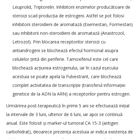
Leuprolid, Triptorelin. Inhibitorii enzimelor producătoare de
steroizi scad producția de estrogeni. Astfel se pot folosi
inhibitorii steroidieni de aromatază (Exemestan, Formestan)
sau inhibitorii non-steroidieni de aromatază (Anastrozol,
Letrozol). Prin blocarea receptorilor steroizi cu
antiandrogeni se blochează efectul hormonal asupra
celulelor țintă din periferie. Tamoxifenul este cel care
blochează acțiunea estrogenului, iar în cazul eșecului
acestuia se poate apela la Fulvestrant, care blochează
complet activitatea de transcripție (transferul informației
genetice de la ADN la ARN) a receptorilor pentru estrogen.
Urmărirea post-terapeutică în primii 5 ani se efectuează inițial
la intervale de 3 luni, ulterior de 6 luni, iar apoi se continuă
anual. Este folosit și marker-ul tumoral CA 15-3 (antigen
carbohidrat), deoarece prezența acestuia ar indica existența de