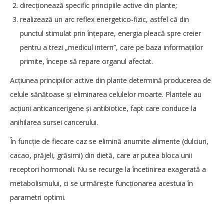
direcționează specific principiile active din plante;
realizează un arc reflex energetico-fizic, astfel că din
punctul stimulat prin înțepare, energia pleacă spre creier
pentru a trezi „medicul intern”, care pe baza informațiilor
primite, începe să repare organul afectat.
Acțiunea principiilor active din plante determină producerea de
celule sănătoase și eliminarea celulelor moarte. Plantele au
acțiuni anticancerigene și antibiotice, fapt care conduce la
anihilarea sursei cancerului.
În funcție de fiecare caz se elimină anumite alimente (dulciuri,
cacao, prăjeli, grăsimi) din dietă, care ar putea bloca unii
receptori hormonali. Nu se recurge la încetinirea exagerată a
metabolismului, ci se urmărește funcționarea acestuia în
parametri optimi.