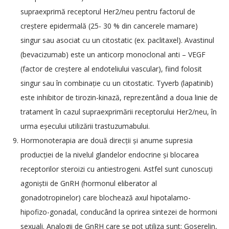
supraexprimă receptorul Her2/neu pentru factorul de
creștere epidermală (25- 30 % din cancerele mamare)
singur sau asociat cu un citostatic (ex. paclitaxel). Avastinul
(bevacizumab) este un anticorp monoclonal anti – VEGF
(factor de creștere al endoteliului vascular), fiind folosit
singur sau în combinație cu un citostatic. Tyverb (lapatinib)
este inhibitor de tirozin-kinază, reprezentând a doua linie de
tratament în cazul supraexprimării receptorului Her2/neu, în
urma eșecului utilizării trastuzumabului.
Hormonoterapia are două direcții și anume supresia
producției de la nivelul glandelor endocrine și blocarea
receptorilor steroizi cu antiestrogeni. Astfel sunt cunoscuți
agoniștii de GnRH (hormonul eliberator al
gonadotropinelor) care blochează axul hipotalamo-
hipofizo-gonadal, conducând la oprirea sintezei de hormoni
sexuali. Analogii de GnRH care se pot utiliza sunt: Goserelin,