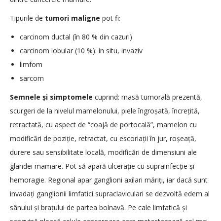
Tipurile de
tumori maligne
pot fi:
carcinom ductal (în 80 % din cazuri)
carcinom lobular (10 %): in situ, invaziv
limfom
sarcom
Semnele și simptomele
cuprind: masă tumorală prezentă,
scurgeri de la nivelul mamelonului, piele îngroșată, încrețită,
retractată, cu aspect de “coajă de portocală”, mamelon cu
modificări de poziție, retractat, cu escoriații în jur, roșeață,
durere sau sensibilitate locală, modificări de dimensiuni ale
glandei mamare. Pot să apară ulcerație cu suprainfecție și
hemoragie. Regional apar ganglioni axilari măriți, iar dacă sunt
invadați ganglionii limfatici supraclaviculari se dezvoltă edem al
sânului și brațului de partea bolnavă. Pe cale limfatică și