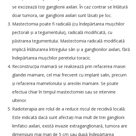
se excizează toți ganglionii axilari. În caz contrar se înlătură
doar tumora, iar ganglionii axilari sunt lăsati pe loc.
Mastectomia poate fi radicală (cu îndepărtarea mușchilor
pectorali și a tegumentului), radicală modificată, cu
păstrarea tegumentului. Mastectomia radicală modificată
implică înlăturarea întregului sân și a ganglionilor axilari, fără
îndepărtarea mușchilor peretelui toracic.
Reconstrucția mamară se realizează prin refacerea masei
glandei mamare, cel mai frecvent cu implant salin, precum
și refacerea mamelonului și areolei mamare. Se poate
efectua chiar în timpul mastectomiei sau se intervine
ulterior.
Radioterapia are rolul de a reduce riscul de recidivă locală.
Este indicată dacă sunt afectați mai mult de trei ganglioni
limfatici axilari, există invazie extraganglionară, tumora are
dimensiuni mai mari de 5 cm sau după îndepărtarea