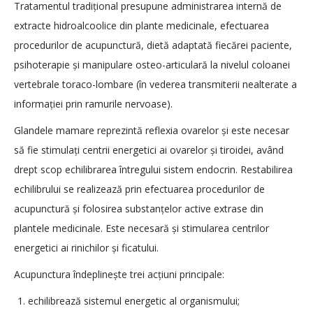
Tratamentul tradițional presupune administrarea internă de
extracte hidroalcoolice din plante medicinale, efectuarea
procedurilor de acupunctură, dietă adaptată fiecărei paciente,
psihoterapie și manipulare osteo-articulară la nivelul coloanei
vertebrale toraco-lombare (în vederea transmiterii nealterate a
informației prin ramurile nervoase).
Glandele mamare reprezintă reflexia ovarelor și este necesar
să fie stimulați centrii energetici ai ovarelor și tiroidei, având
drept scop echilibrarea întregului sistem endocrin. Restabilirea
echilibrului se realizează prin efectuarea procedurilor de
acupunctură și folosirea substanțelor active extrase din
plantele medicinale. Este necesară și stimularea centrilor
energetici ai rinichilor și ficatului.
Acupunctura îndeplinește trei acțiuni principale:
echilibrează sistemul energetic al organismului;