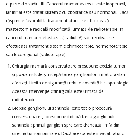
o parte din sadiul III. Cancerul mamar avansat este inoperabil,
iar inițial este tratat sistemic cu citostatice sau hormonal. Dacă
răspunde favorabil la tratament atunci se efectuează
mastectomie radicală modificată, urmată de radioterapie. În
cancerul mamar metastazat (stadiul IV) sau recidivat se
efectuează tratament sistemic chimioterapic, hormonoterapie
sau locoregional (radioterapie).
Chirurgia mamară conservatoare presupune excizia tumorii
și poate include și îndepărtarea ganglionilor limfatici axilari
afectați. Limita de siguranță trebuie dovedită histopatologic.
Această intervenție chirurgicală este urmată de
radioterapie.
Biopsia ganglionului santinelă: este tot o procedură
conservatoare și presupune îndepărtarea ganglionului
santinelă ( primul ganglion spre care drenează limfa din
direcția tumorii primare). Dacă acesta este invadat, atunci