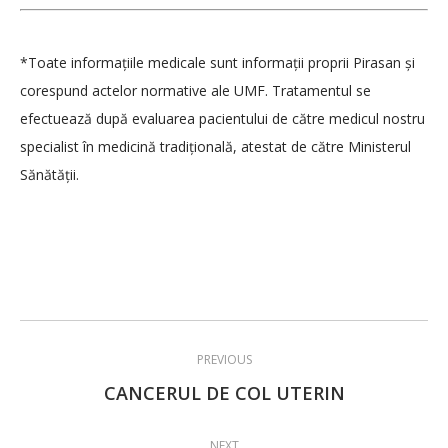
*Toate informațiile medicale sunt informații proprii Pirasan și
corespund actelor normative ale UMF. Tratamentul se
efectuează după evaluarea pacientului de către medicul nostru
specialist în medicină tradițională, atestat de către Ministerul
Sănătății.
Post
PREVIOUS
navigation
Previous
CANCERUL DE COL UTERIN
post:
NEXT