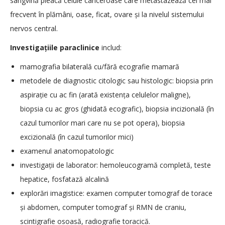
sangvină pleacă celule canceroase care metastazează cel mai
frecvent în plămâni, oase, ficat, ovare și la nivelul sistemului
nervos central.
Investigațiile paraclinice
includ:
mamografia bilaterală cu/fără ecografie mamară
metodele de diagnostic citologic sau histologic: biopsia prin
aspirație cu ac fin (arată existența celulelor maligne),
biopsia cu ac gros (ghidată ecografic), biopsia incizională (în
cazul tumorilor mari care nu se pot opera), biopsia
excizională (în cazul tumorilor mici)
examenul anatomopatologic
investigații de laborator: hemoleucogramă completă, teste
hepatice, fosfatază alcalină
explorări imagistice: examen computer tomograf de torace
și abdomen, computer tomograf și RMN de craniu,
scintigrafie osoasă, radiografie toracică.