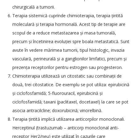
chirurgicală a tumorii.
Terapia sistemică cuprinde chimioterapia, terapia țintită
moleculară și terapia hormonală. Acest tip de terapie are
scopul de a reduce metastazarea și masa tumorală,
precum și încetinirea evoluției spre boala metastatică. Sunt
avute în vedere mărimea tumorii, tipul histologic, invazia
vasculară, perineurală și a ganglionilor limfatici, precum și
prezența receptorilor pentru estrogen sau progesteron.
Chimioterapia utilizează un citostatic sau combinații de
două, trei citostatice. De exemplu se pot utiliza: epirubicină
și ciclofosfamidă; 5-fluorouracil, epirubicină și
ciclofosfamidă; taxani (paclitaxel, docetaxel) la care se pot
asocia antracilcline; doxorubicină; vinorelbină.
Terapia țintită implică utilizarea anticorpilor monoclonali.
Herceptinul (trastuzumab – anticorp monoclonal anti-
receptor Her2/neu) este utilizat în cazurile care