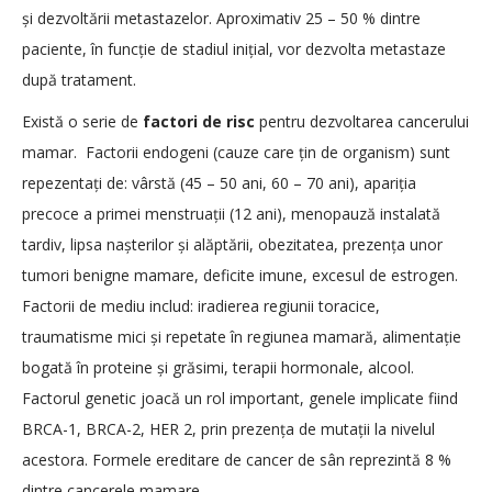
și dezvoltării metastazelor. Aproximativ 25 – 50 % dintre
paciente, în funcție de stadiul inițial, vor dezvolta metastaze
după tratament.
Există o serie de
factori de risc
pentru dezvoltarea cancerului
mamar. Factorii endogeni (cauze care țin de organism) sunt
repezentați de: vârstă (45 – 50 ani, 60 – 70 ani), apariția
precoce a primei menstruații (12 ani), menopauză instalată
tardiv, lipsa nașterilor și alăptării, obezitatea, prezența unor
tumori benigne mamare, deficite imune, excesul de estrogen.
Factorii de mediu includ: iradierea regiunii toracice,
traumatisme mici și repetate în regiunea mamară, alimentație
bogată în proteine și grăsimi, terapii hormonale, alcool.
Factorul genetic joacă un rol important, genele implicate fiind
BRCA-1, BRCA-2, HER 2, prin prezența de mutații la nivelul
acestora. Formele ereditare de cancer de sân reprezintă 8 %
dintre cancerele mamare.